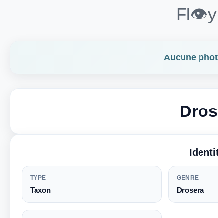
Fl👁️
Aucune photo
Dros
Ident
TYPE
GENRE
Taxon
Drosera