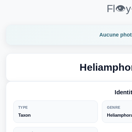
Fl👁️
Aucune photo
Heliamphor
Ident
TYPE
GENRE
Taxon
Heliamphor