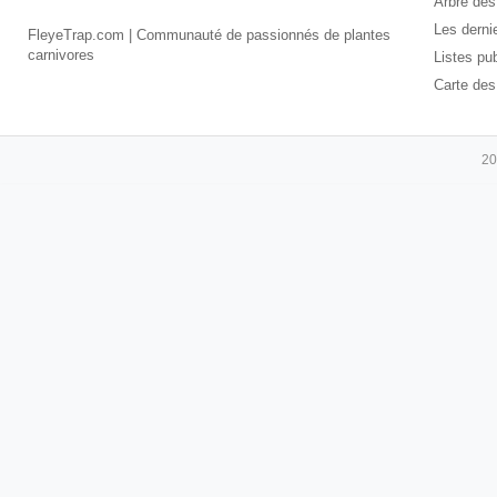
Arbre des
Les derni
FleyeTrap.com | Communauté de passionnés de plantes
carnivores
Listes pu
Carte des
20