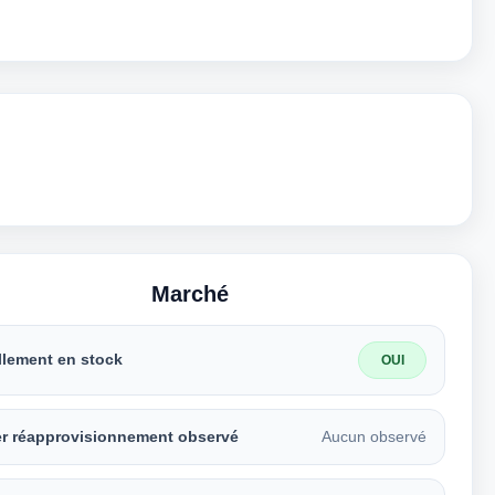
Marché
llement en stock
OUI
er réapprovisionnement observé
Aucun observé