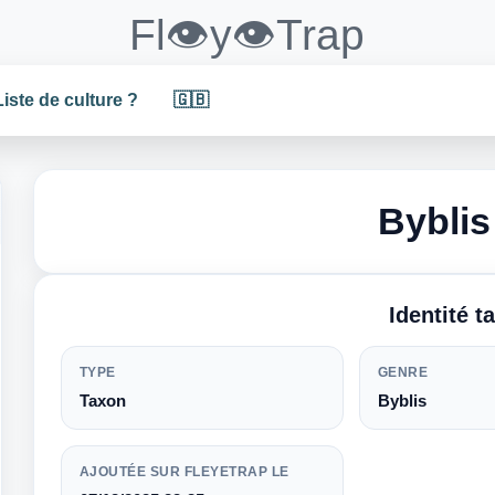
Fl👁️y👁️Trap
Liste de culture ?
🇬🇧
Byblis
Identité 
TYPE
GENRE
Taxon
Byblis
AJOUTÉE SUR FLEYETRAP LE