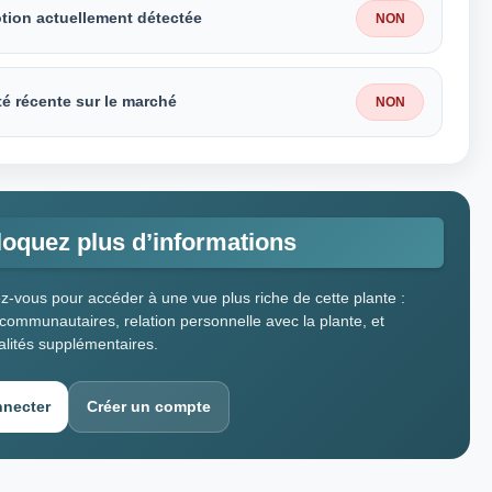
tion actuellement détectée
NON
té récente sur le marché
NON
oquez plus d’informations
-vous pour accéder à une vue plus riche de cette plante :
ommunautaires, relation personnelle avec la plante, et
alités supplémentaires.
nnecter
Créer un compte