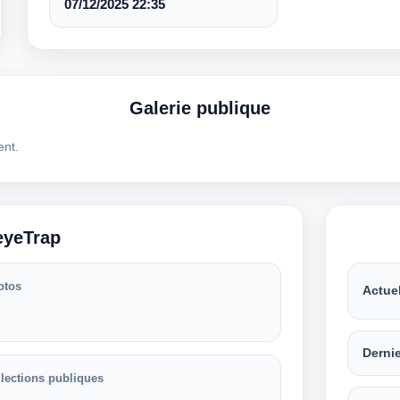
07/12/2025 22:35
Galerie publique
ent.
eyeTrap
otos
Actue
Derni
lections publiques