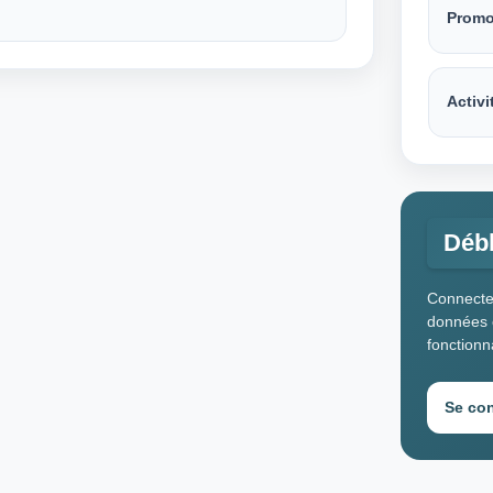
Promo
Activi
Débl
Connectez
données c
fonctionn
Se co