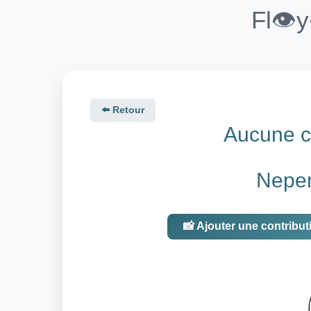
Fl👁️
⬅️ Retour
Aucune co
Nepen
📸 Ajouter une contribut