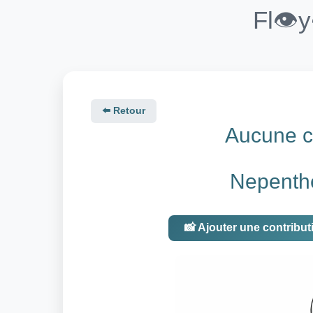
Fl👁️
⬅️ Retour
Aucune co
Nepenthe
📸 Ajouter une contribut