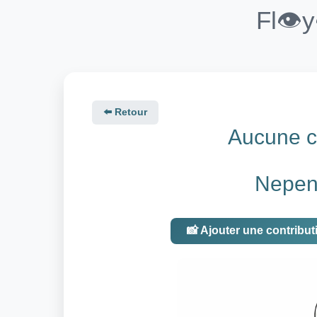
Fl👁️
⬅️ Retour
Aucune co
Nepent
📸 Ajouter une contribut