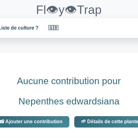
Fl👁️y👁️Trap
Liste de culture ?
🇬🇧
Aucune contribution pour
Nepenthes edwardsiana
📸 Ajouter une contribution
🌱 Détails de cette plant