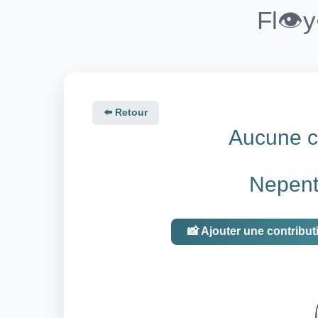
Fl👁️
⬅️ Retour
Aucune co
Nepent
📸 Ajouter une contribut