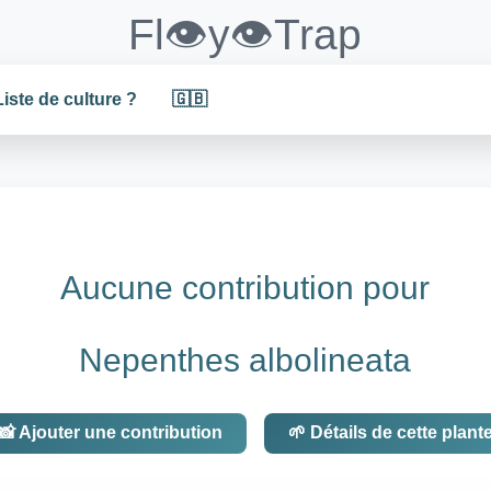
Fl👁️y👁️Trap
Liste de culture ?
🇬🇧
Aucune contribution pour
Nepenthes albolineata
📸 Ajouter une contribution
🌱 Détails de cette plant