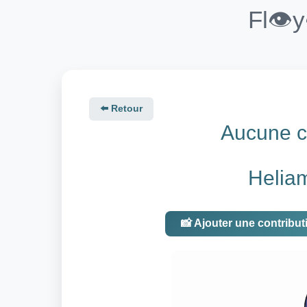
Fl👁️
⬅️ Retour
Aucune co
Helia
📸 Ajouter une contribut