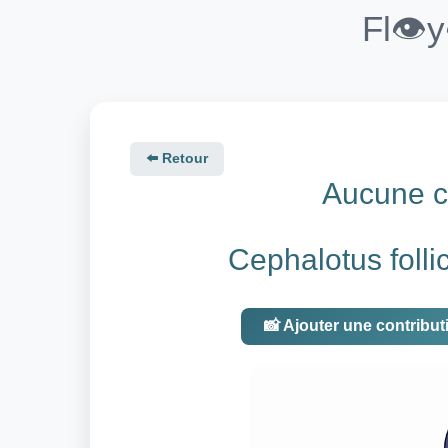
Fl👁️
⬅️ Retour
Aucune co
Cephalotus folli
📸 Ajouter une contribut