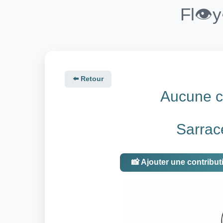
Fl👁️
⬅️ Retour
Aucune co
Sarrac
📸 Ajouter une contribut