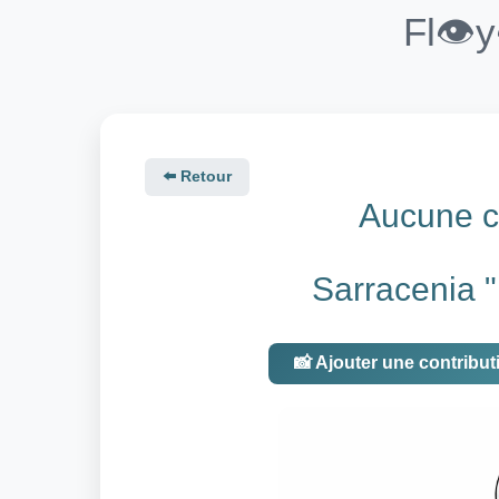
Fl👁️
⬅️ Retour
Aucune co
Sarracenia "
📸 Ajouter une contribut