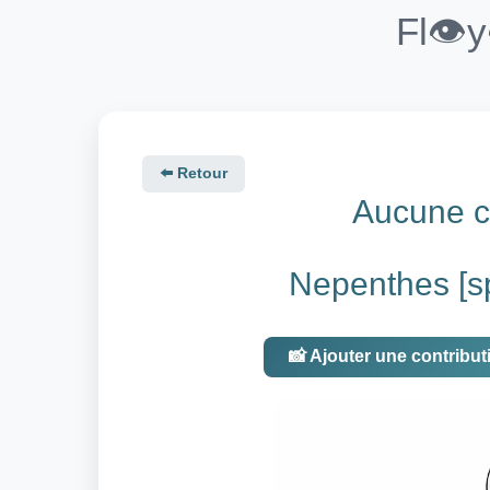
Fl👁️
⬅️ Retour
Aucune co
Nepenthes [sp
📸 Ajouter une contribut