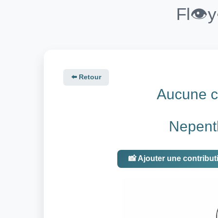
Fl👁️
⬅️ Retour
Aucune co
Nepenth
📸 Ajouter une contribut