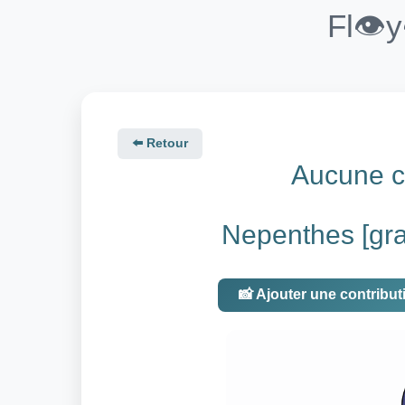
Fl👁️
⬅️ Retour
Aucune co
Nepenthes [gra
📸 Ajouter une contribut