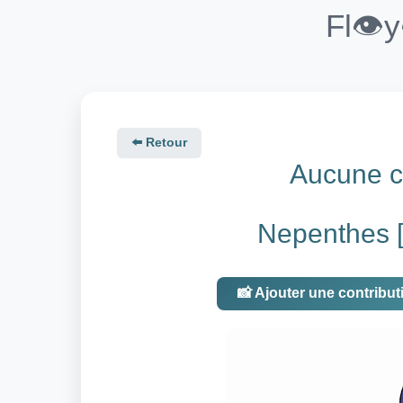
Fl👁️
⬅️ Retour
Aucune co
Nepenthes [m
📸 Ajouter une contribut