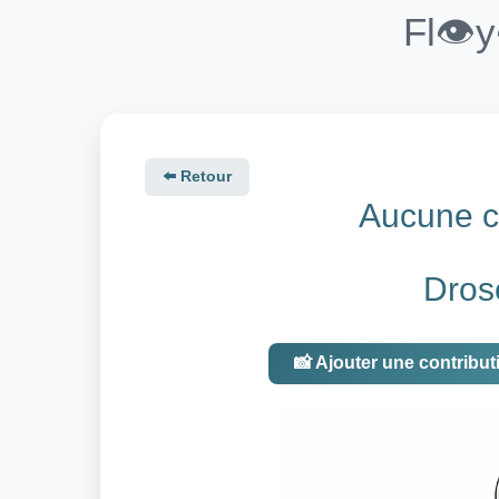
Fl👁️
⬅️ Retour
Aucune co
Dros
📸 Ajouter une contribut