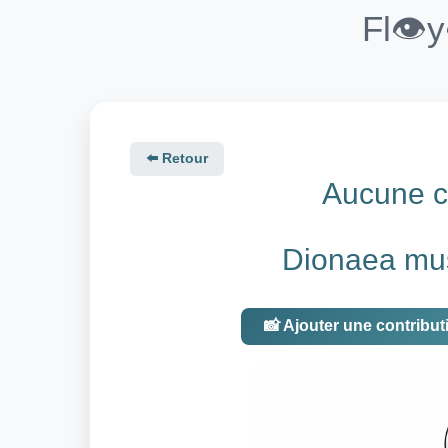
Fl👁️
⬅️ Retour
Aucune co
Dionaea mus
📸 Ajouter une contribut