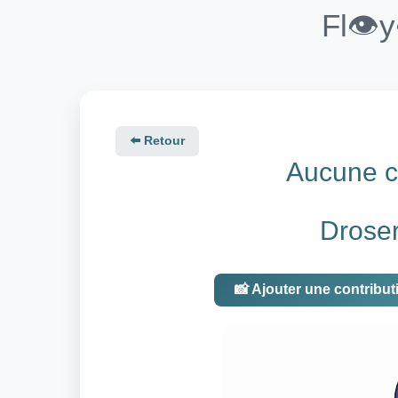
Fl👁️
⬅️ Retour
Aucune co
Droser
📸 Ajouter une contribut