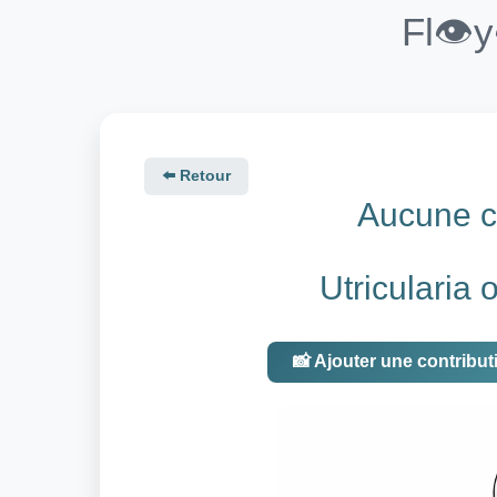
Fl👁️
⬅️ Retour
Aucune co
Utricularia o
📸 Ajouter une contribut