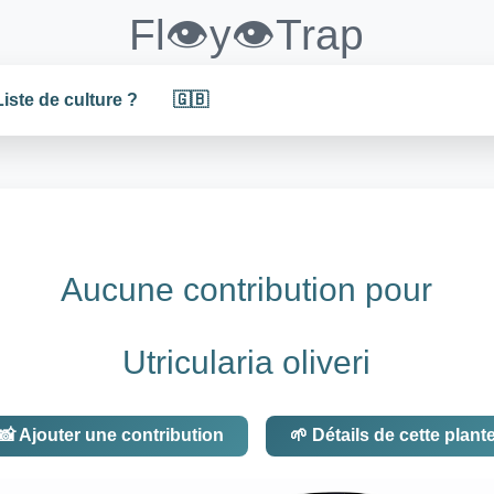
Fl👁️y👁️Trap
Liste de culture ?
🇬🇧
Aucune contribution pour
Utricularia oliveri
📸 Ajouter une contribution
🌱 Détails de cette plant