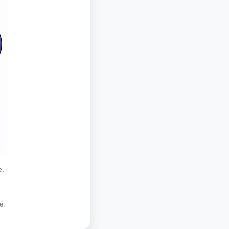
e.
é.