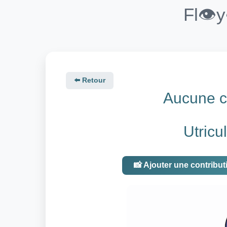
Fl👁️
⬅️ Retour
Aucune co
Utricul
📸 Ajouter une contribut