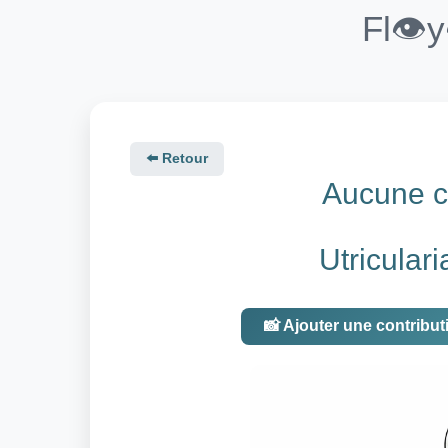
Fl👁️
⬅️ Retour
Aucune co
Utricular
📸 Ajouter une contribut