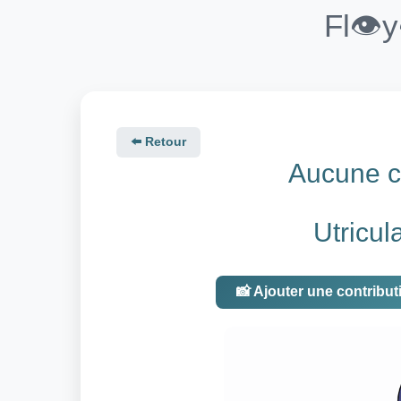
Fl👁️
⬅️ Retour
Aucune co
Utricul
📸 Ajouter une contribut