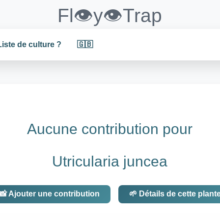
Fl👁️y👁️Trap
Liste de culture ?
🇬🇧
Aucune contribution pour
Utricularia juncea
📸 Ajouter une contribution
🌱 Détails de cette plant