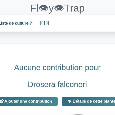
Fl👁️y👁️Trap
Liste de culture ?
🇬🇧
Aucune contribution pour
Drosera falconeri
📸 Ajouter une contribution
🌱 Détails de cette plant