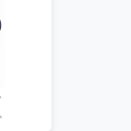
e.
é.