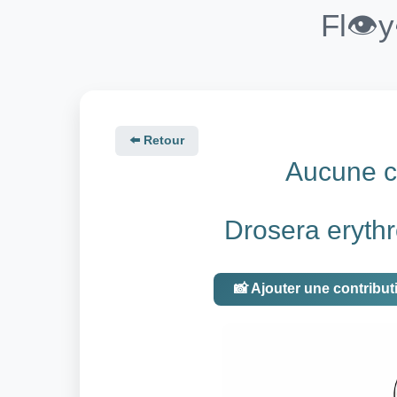
Fl👁️
⬅️ Retour
Aucune co
Drosera eryth
📸 Ajouter une contribut