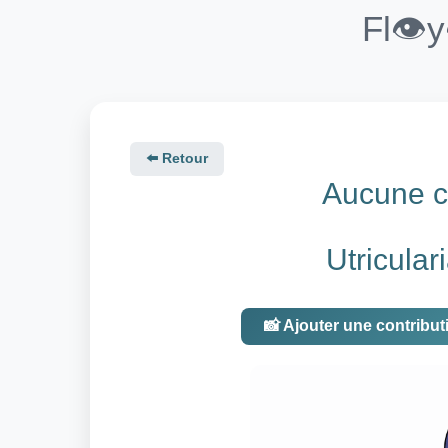
Fl👁️
⬅️ Retour
Aucune co
Utricular
📸 Ajouter une contribut