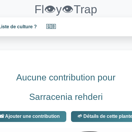
Fl👁️y👁️Trap
Liste de culture ?
🇬🇧
Aucune contribution pour
Sarracenia rehderi
📸 Ajouter une contribution
🌱 Détails de cette plant