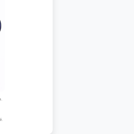
e.
é.