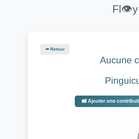
Fl👁️
⬅️ Retour
Aucune co
Pinguic
📸 Ajouter une contribut