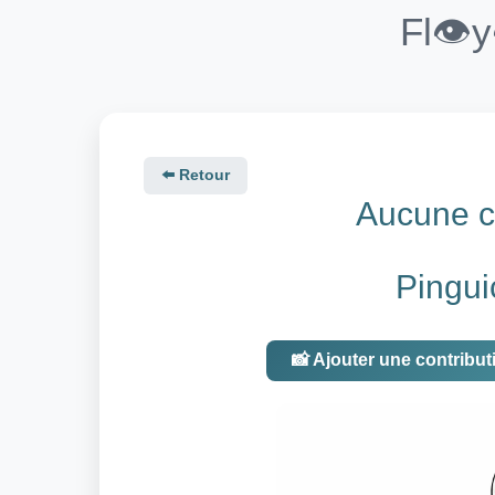
Fl👁️
⬅️ Retour
Aucune co
Pingui
📸 Ajouter une contribut