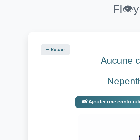
Fl👁️
⬅️ Retour
Aucune co
Nepenth
📸 Ajouter une contribut