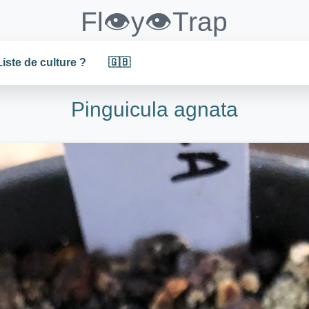
Fl👁️y👁️Trap
Liste de culture ?
🇬🇧
Pinguicula agnata