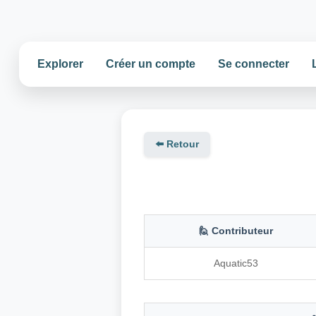
Explorer
Créer un compte
Se connecter
⬅️ Retour
🙋 Contributeur
Aquatic53