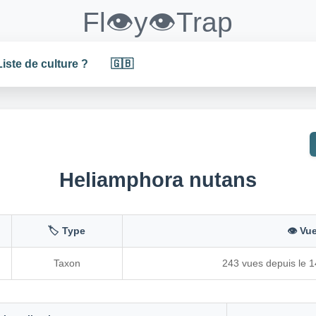
Fl👁️y👁️Trap
Liste de culture ?
🇬🇧
Heliamphora nutans
🏷️ Type
👁️ Vu
Taxon
243 vues depuis le 